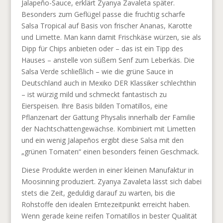
Jalapeño-Sauce, erklärt Zyanya Zavaleta später.
Besonders zum Geflügel passe die fruchtig scharfe
Salsa Tropical auf Basis von frischer Ananas, Karotte
und Limette. Man kann damit Frischkäse würzen, sie als
Dipp für Chips anbieten oder – das ist ein Tipp des
Hauses – anstelle von süßem Senf zum Leberkäs. Die
Salsa Verde schließlich – wie die grüne Sauce in
Deutschland auch in Mexiko DER Klassiker schlechthin
– ist würzig mild und schmeckt fantastisch zu
Eierspeisen. Ihre Basis bilden Tomatillos, eine
Pflanzenart der Gattung Physalis innerhalb der Familie
der Nachtschattengewächse. Kombiniert mit Limetten
und ein wenig Jalapeños ergibt diese Salsa mit den
„grünen Tomaten“ einen besonders feinen Geschmack.
Diese Produkte werden in einer kleinen Manufaktur in
Moosinning produziert. Zyanya Zavaleta lässt sich dabei
stets die Zeit, geduldig darauf zu warten, bis die
Rohstoffe den idealen Erntezeitpunkt erreicht haben.
Wenn gerade keine reifen Tomatillos in bester Qualität