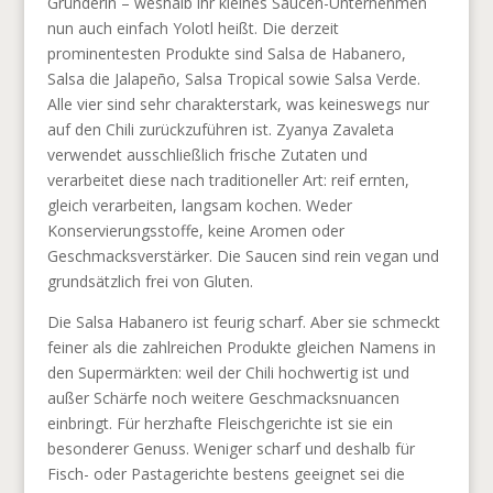
Gründerin – weshalb ihr kleines Saucen-Unternehmen
nun auch einfach Yolotl heißt. Die derzeit
prominentesten Produkte sind Salsa de Habanero,
Salsa die Jalapeño, Salsa Tropical sowie Salsa Verde.
Alle vier sind sehr charakterstark, was keineswegs nur
auf den Chili zurückzuführen ist. Zyanya Zavaleta
verwendet ausschließlich frische Zutaten und
verarbeitet diese nach traditioneller Art: reif ernten,
gleich verarbeiten, langsam kochen. Weder
Konservierungsstoffe, keine Aromen oder
Geschmacksverstärker. Die Saucen sind rein vegan und
grundsätzlich frei von Gluten.
Die Salsa Habanero ist feurig scharf. Aber sie schmeckt
feiner als die zahlreichen Produkte gleichen Namens in
den Supermärkten: weil der Chili hochwertig ist und
außer Schärfe noch weitere Geschmacksnuancen
einbringt. Für herzhafte Fleischgerichte ist sie ein
besonderer Genuss. Weniger scharf und deshalb für
Fisch- oder Pastagerichte bestens geeignet sei die