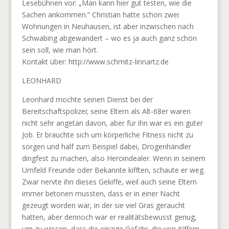
Lesebühnen vor: „Man kann hier gut testen, wie die
Sachen ankommen.“ Christian hatte schon zwei
Wohnungen in Neuhausen, ist aber inzwischen nach
Schwabing abgewandert – wo es ja auch ganz schön
sein soll, wie man hört.
Kontakt über: http://www.schmitz-linnartz.de
LEONHARD
Leonhard mochte seinen Dienst bei der
Bereitschaftspolizei; seine Eltern als Alt-68er waren
nicht sehr angetan davon, aber für ihn war es ein guter
Job. Er brauchte sich um körperliche Fitness nicht zu
sorgen und half zum Beispiel dabei, Drogenhändler
dingfest zu machen, also Heroindealer. Wenn in seinem
Umfeld Freunde oder Bekannte kifften, schaute er weg.
Zwar nervte ihn dieses Gekiffe, weil auch seine Eltern
immer betonen mussten, dass er in einer Nacht
gezeugt worden war, in der sie viel Gras geraucht
hatten, aber dennoch war er realitätsbewusst genug,
um zu wissen, dass die einzige Gefahr, die von Kiffern