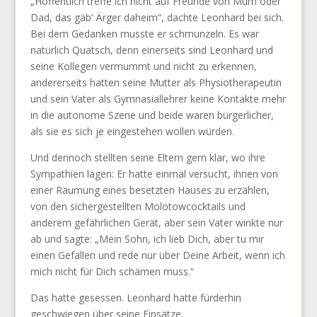
„Hoffentlich treffe ich nicht auf Freunde von Mum oder
Dad, das gäb‘ Ärger daheim“, dachte Leonhard bei sich.
Bei dem Gedanken musste er schmunzeln. Es war
natürlich Quatsch, denn einerseits sind Leonhard und
seine Kollegen vermummt und nicht zu erkennen,
andererseits hatten seine Mutter als Physiotherapeutin
und sein Vater als Gymnasiallehrer keine Kontakte mehr
in die autonome Szene und beide waren bürgerlicher,
als sie es sich je eingestehen wollen würden.
Und dennoch stellten seine Eltern gern klar, wo ihre
Sympathien lagen: Er hatte einmal versucht, ihnen von
einer Räumung eines besetzten Hauses zu erzählen,
von den sichergestellten Molotowcocktails und
anderem gefährlichen Gerät, aber sein Vater winkte nur
ab und sagte: „Mein Sohn, ich lieb Dich, aber tu mir
einen Gefallen und rede nur über Deine Arbeit, wenn ich
mich nicht für Dich schämen muss.“
Das hatte gesessen. Leonhard hatte fürderhin
geschwiegen über seine Einsätze.