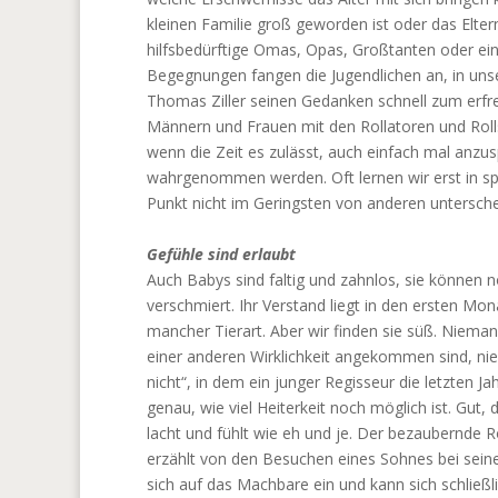
kleinen Familie groß geworden ist oder das Elter
hilfsbedürftige Omas, Opas, Großtanten oder ei
Begegnungen fangen die Jugendlichen an, in uns
Thomas Ziller seinen Gedanken schnell zum erfreu
Männern und Frauen mit den Rollatoren und Rolls
wenn die Zeit es zulässt, auch einfach mal anzu
wahrgenommen werden. Oft lernen wir erst in sp
Punkt nicht im Geringsten von anderen untersche
Gefühle sind erlaubt
Auch Babys sind faltig und zahnlos, sie können no
verschmiert. Ihr Verstand liegt in den ersten Mo
mancher Tierart. Aber wir finden sie süß. Nieman
einer anderen Wirklichkeit angekommen sind, nied
nicht“, in dem ein junger Regisseur die letzten 
genau, wie viel Heiterkeit noch möglich ist. Gut
lacht und fühlt wie eh und je. Der bezaubernde 
erzählt von den Besuchen eines Sohnes bei seine
sich auf das Machbare ein und kann sich schließl