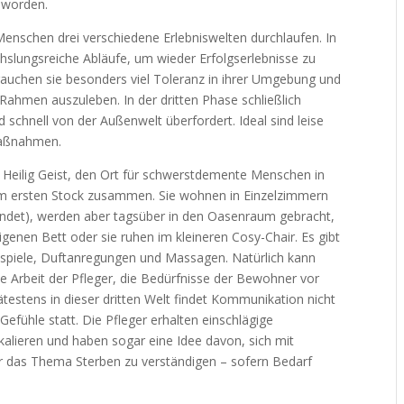
 worden.
nschen drei verschiedene Erlebniswelten durchlaufen. In
hslungsreiche Abläufe, um wieder Erfolgserlebnisse zu
auchen sie besonders viel Toleranz in ihrer Umgebung und
hmen auszuleben. In der dritten Phase schließlich
nd schnell von der Außenwelt überfordert. Ideal sind leise
Maßnahmen.
 Heilig Geist, den Ort für schwerstdemente Menschen in
r im ersten Stock zusammen. Sie wohnen in Einzelzimmern
findet), werden aber tagsüber in den Oasenraum gebracht,
igenen Bett oder sie ruhen im kleineren Cosy-Chair. Es gibt
enspiele, Duftanregungen und Massagen. Natürlich kann
die Arbeit der Pfleger, die Bedürfnisse der Bewohner vor
estens in dieser dritten Welt findet Kommunikation nicht
efühle statt. Die Pfleger erhalten einschlägige
kalieren und haben sogar eine Idee davon, sich mit
r das Thema Sterben zu verständigen – sofern Bedarf