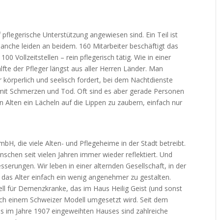
 pflegerische Unterstützung angewiesen sind. Ein Teil ist
nche leiden an beidem. 160 Mitarbeiter beschäftigt das
 Vollzeitstellen – rein pflegerisch tätig. Wie in einer
te der Pfleger längst aus aller Herren Länder. Man
r körperlich und seelisch fordert, bei dem Nachtdienste
mit Schmerzen und Tod. Oft sind es aber gerade Personen
n Alten ein Lächeln auf die Lippen zu zaubern, einfach nur
bH, die viele Alten- und Pflegeheime in der Stadt betreibt.
nschen seit vielen Jahren immer wieder reflektiert. Und
esserungen. Wir leben in einer alternden Gesellschaft, in der
, das Alter einfach ein wenig angenehmer zu gestalten.
ll für Demenzkranke, das im Haus Heilig Geist (und sonst
ach einem Schweizer Modell umgesetzt wird. Seit dem
im Jahre 1907 eingeweihten Hauses sind zahlreiche