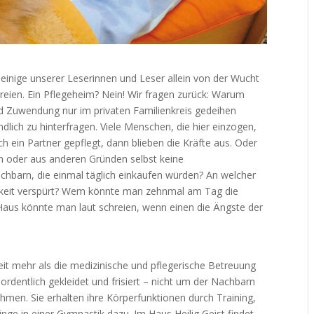
 einige unserer Leserinnen und Leser allein von der Wucht
reien. Ein Pflegeheim? Nein! Wir fragen zurück: Warum
und Zuwendung nur im privaten Familienkreis gedeihen
dlich zu hinterfragen. Viele Menschen, die hier einzogen,
och ein Partner gepflegt, dann blieben die Kräfte aus. Oder
en oder aus anderen Gründen selbst keine
hbarn, die einmal täglich einkaufen würden? An welcher
belkeit verspürt? Wem könnte man zehnmal am Tag die
Haus könnte man laut schreien, wenn einen die Ängste der
it mehr als die medizinische und pflegerische Betreuung
ordentlich gekleidet und frisiert – nicht um der Nachbarn
ehmen. Sie erhalten ihre Körperfunktionen durch Training,
inge in einer Gymnastik dazu. Im Haus Heilig Geist findet