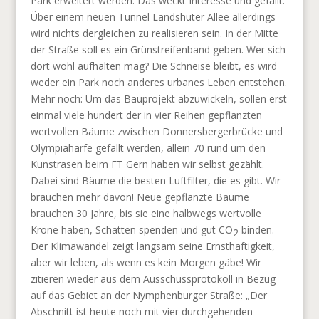
Park erweitert werden. Das weckt Interesse und gefällt.
Über einem neuen Tunnel Landshuter Allee allerdings
wird nichts dergleichen zu realisieren sein. In der Mitte
der Straße soll es ein Grünstreifenband geben. Wer sich
dort wohl aufhalten mag? Die Schneise bleibt, es wird
weder ein Park noch anderes urbanes Leben entstehen.
Mehr noch: Um das Bauprojekt abzuwickeln, sollen erst
einmal viele hundert der in vier Reihen gepflanzten
wertvollen Bäume zwischen Donnersbergerbrücke und
Olympiaharfe gefällt werden, allein 70 rund um den
Kunstrasen beim FT Gern haben wir selbst gezählt.
Dabei sind Bäume die besten Luftfilter, die es gibt. Wir
brauchen mehr davon! Neue gepflanzte Bäume
brauchen 30 Jahre, bis sie eine halbwegs wertvolle
Krone haben, Schatten spenden und gut CO
binden.
2
Der Klimawandel zeigt langsam seine Ernsthaftigkeit,
aber wir leben, als wenn es kein Morgen gäbe! Wir
zitieren wieder aus dem Ausschussprotokoll in Bezug
auf das Gebiet an der Nymphenburger Straße: „Der
Abschnitt ist heute noch mit vier durchgehenden