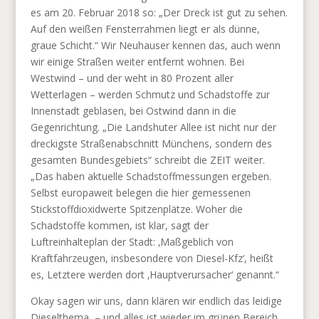
es am 20. Februar 2018 so: „Der Dreck ist gut zu sehen.
Auf den weißen Fensterrahmen liegt er als dünne,
graue Schicht.“ Wir Neuhauser kennen das, auch wenn
wir einige Straßen weiter entfernt wohnen. Bei
Westwind – und der weht in 80 Prozent aller
Wetterlagen – werden Schmutz und Schadstoffe zur
Innenstadt geblasen, bei Ostwind dann in die
Gegenrichtung. „Die Landshuter Allee ist nicht nur der
dreckigste Straßenabschnitt Münchens, sondern des
gesamten Bundesgebiets“ schreibt die ZEIT weiter.
„Das haben aktuelle Schadstoffmessungen ergeben.
Selbst europaweit belegen die hier
gemessenen
Stickstoffdioxidwerte
Spitzenplätze. Woher die
Schadstoffe kommen, ist klar, sagt der
Luftreinhalteplan der Stadt: ‚Maßgeblich von
Kraftfahrzeugen, insbesondere von Diesel-Kfz‘, heißt
es, Letztere werden dort ‚Hauptverursacher‘ genannt.“
Okay sagen wir uns, dann klären wir endlich das leidige
Dieselthema
– und alles ist wieder im grünen Bereich.