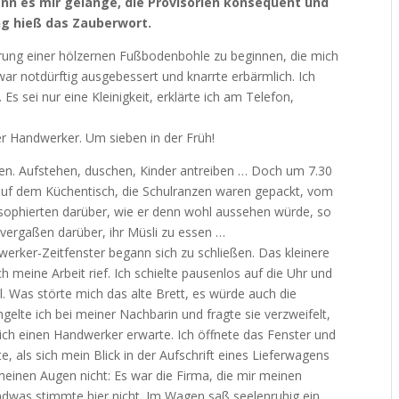
nn es mir gelänge, die Provisorien konsequent und
ng hieß das Zauberwort.
rung einer hölzernen Fußbodenbohle zu beginnen, die mich
war notdürftig ausgebessert und knarrte erbärmlich. Ich
. Es sei nur eine Kleinigkeit, erklärte ich am Telefon,
r Handwerker. Um sieben in der Früh!
fen. Aufstehen, duschen, Kinder antreiben … Doch um 7.30
auf dem Küchentisch, die Schulranzen waren gepackt, vom
losophierten darüber, wie er denn wohl aussehen würde, so
 vergaßen darüber, ihr Müsli zu essen …
werker-Zeitfenster begann sich zu schließen. Das kleinere
meine Arbeit rief. Ich schielte pausenlos auf die Uhr und
 Was störte mich das alte Brett, es würde auch die
gelte ich bei meiner Nachbarin und fragte sie verzweifelt,
l ich einen Handwerker erwarte. Ich öffnete das Fenster und
, als sich mein Blick in der Aufschrift eines Lieferwagens
meinen Augen nicht: Es war die Firma, die mir meinen
gendwas stimmte hier nicht. Im Wagen saß seelenruhig ein