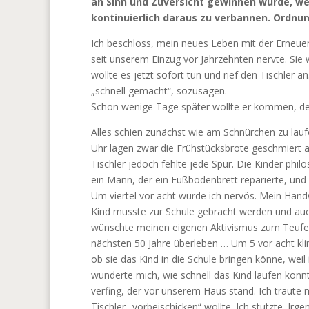
an Sinn und Zuversicht gewinnen würde, we
kontinuierlich daraus zu verbannen. Ordnu
Ich beschloss, mein neues Leben mit der Erneue
seit unserem Einzug vor Jahrzehnten nervte. Sie 
wollte es jetzt sofort tun und rief den Tischler an
„schnell gemacht“, sozusagen.
Schon wenige Tage später wollte er kommen, de
Alles schien zunächst wie am Schnürchen zu lau
Uhr lagen zwar die Frühstücksbrote geschmiert 
Tischler jedoch fehlte jede Spur. Die Kinder phi
ein Mann, der ein Fußbodenbrett reparierte, und
Um viertel vor acht wurde ich nervös. Mein Hand
Kind musste zur Schule gebracht werden und auch 
wünschte meinen eigenen Aktivismus zum Teufel.
nächsten 50 Jahre überleben … Um 5 vor acht klin
ob sie das Kind in die Schule bringen könne, wei
wunderte mich, wie schnell das Kind laufen konnte
verfing, der vor unserem Haus stand. Ich traute 
Tischler „vorbeischicken“ wollte. Ich stutzte. Ir