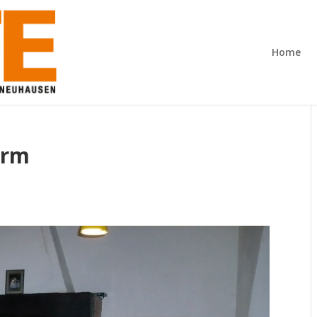
Home
urm