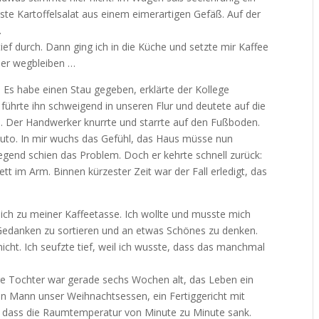
te Kartoffelsalat aus einem eimerartigen Gefäß. Auf der
.
tief durch. Dann ging ich in die Küche und setzte mir Kaffee
oder wegbleiben …
s. Es habe einen Stau gegeben, erklärte der Kollege
ührte ihn schweigend in unseren Flur und deutete auf die
al. Der Handwerker knurrte und starrte auf den Fußboden.
uto. In mir wuchs das Gefühl, das Haus müsse nun
gend schien das Problem. Doch er kehrte schnell zurück:
t im Arm. Binnen kürzester Zeit war der Fall erledigt, das
ich zu meiner Kaffeetasse. Ich wollte und musste mich
 Gedanken zu sortieren und an etwas Schönes zu denken.
icht. Ich seufzte tief, weil ich wusste, dass das manchmal
e Tochter war gerade sechs Wochen alt, das Leben ein
n Mann unser Weihnachtsessen, ein Fertiggericht mit
, dass die Raumtemperatur von Minute zu Minute sank.