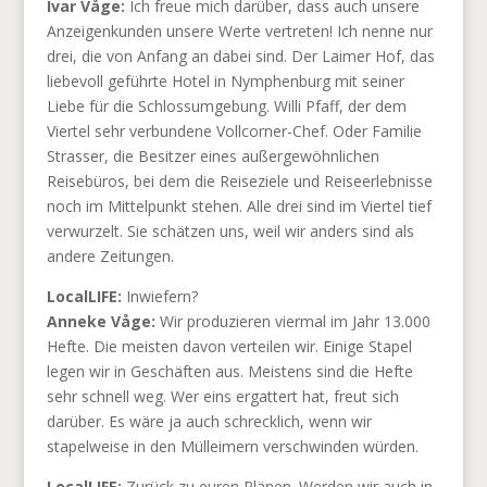
Ivar Våge:
Ich freue mich darüber, dass auch unsere
Anzeigenkunden unsere Werte vertreten! Ich nenne nur
drei, die von Anfang an dabei sind. Der Laimer Hof, das
liebevoll geführte Hotel in Nymphenburg mit seiner
Liebe für die Schlossumgebung. Willi Pfaff, der dem
Viertel sehr verbundene Vollcorner-Chef. Oder Familie
Strasser, die Besitzer eines außergewöhnlichen
Reisebüros, bei dem die Reiseziele und Reiseerlebnisse
noch im Mittelpunkt stehen. Alle drei sind im Viertel tief
verwurzelt. Sie schätzen uns, weil wir anders sind als
andere Zeitungen.
LocalLIFE:
Inwiefern?
Anneke Våge:
Wir produzieren viermal im Jahr 13.000
Hefte. Die meisten davon verteilen wir. Einige Stapel
legen wir in Geschäften aus. Meistens sind die Hefte
sehr schnell weg. Wer eins ergattert hat, freut sich
darüber. Es wäre ja auch schrecklich, wenn wir
stapelweise in den Mülleimern verschwinden würden.
LocalLIFE:
Zurück zu euren Plänen. Werden wir auch in